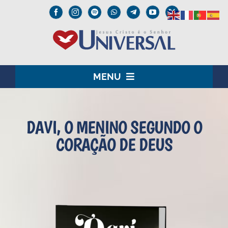
Skip
to
content
MENU
HOME
DAVI, O MENINO SEGUNDO O
O SENHOR JESUS
CORAÇÃO DE DEUS
INSTITUCIONAL
UNIVERSAL+
MEDIA