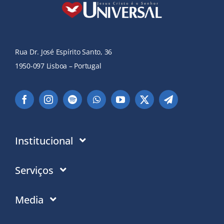
Rua Dr. José Espírito Santo, 36
1950-097 Lisboa – Portugal
Institucional
Instituição
Serviços
Em que acreditamos
Contactos
Media
Política de Privacidade
Moradas PT
Notícias