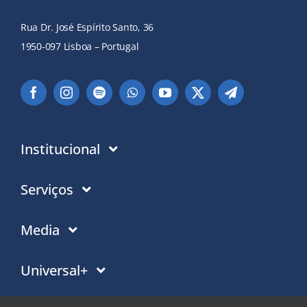
Rua Dr. José Espírito Santo, 36
1950-097 Lisboa – Portugal
Institucional
Instituição
Serviços
Em que acreditamos
Contactos
Media
Política de Privacidade
Moradas PT
Notícias
Universal+
Politica de Cookies
Moradas Mundo
Eventos
Trabalho social