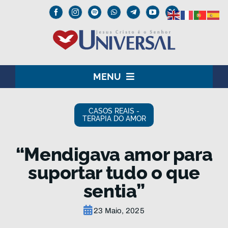
Skip
to
content
MENU
HOME
CASOS REAIS -
TERAPIA DO AMOR
O SENHOR JESUS
“Mendigava amor para
INSTITUCIONAL
suportar tudo o que
UNIVERSAL+
sentia”
MEDIA
23 Maio, 2025