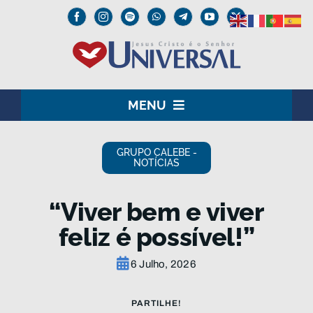
Skip
to
content
MENU
HOME
GRUPO CALEBE -
NOTÍCIAS
O SENHOR JESUS
“Viver bem e viver
INSTITUCIONAL
feliz é possível!”
UNIVERSAL+
6 Julho, 2026
MEDIA
PARTILHE!