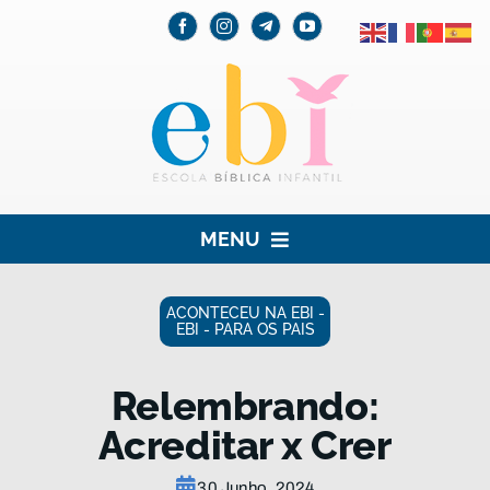
Skip
to
content
MENU
HOME
ACONTECEU NA EBI -
EBI - PARA OS PAIS
EBI
Relembrando:
PARA AS CRIANÇAS
Acreditar x Crer
PARA OS PAIS
30 Junho, 2024