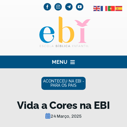
Skip
to
content
MENU
HOME
ACONTECEU NA EBI -
PARA OS PAIS
EBI
Vida a Cores na EBI
PARA AS CRIANÇAS
24 Março, 2025
PARA OS PAIS