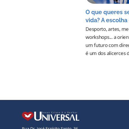
O que queres s
vida? A escolha 
Desporto, artes, me
workshops... a orie
um futuro com dire
é um dos alicerces 
Rua Dr. José Espírito Santo, 36