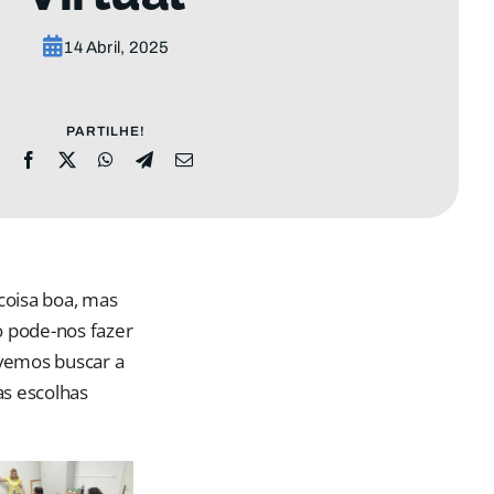
14 Abril, 2025
PARTILHE!
coisa boa, mas
vo pode-nos fazer
evemos buscar a
as escolhas