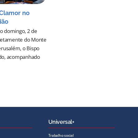
Clamor no
ião
o domingo, 2 de
iretamente do Monte
erusalém, o Bispo
do, acompanhado
Universal+
Trabalho social