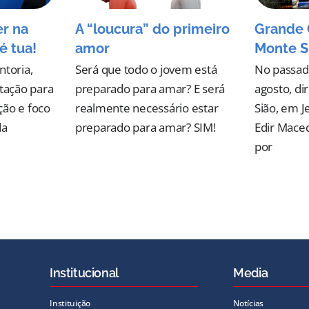
er na
A “loucura” do primeiro
Grande 
é tua!
amor
Monte S
ntoria,
Será que todo o jovem está
No passad
ntação para
preparado para amar? E será
agosto, d
ção e foco
realmente necessário estar
Sião, em J
da
preparado para amar? SIM!
Edir Mace
por
Institucional
Media
Instituição
Notícias