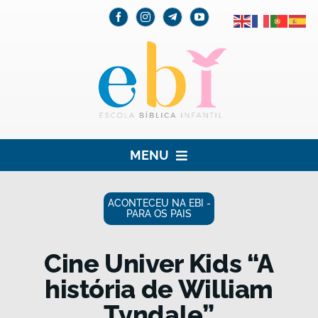
Skip
to
content
MENU
HOME
ACONTECEU NA EBI -
PARA OS PAIS
EBI
Cine Univer Kids “A
PARA AS CRIANÇAS
história de William
PARA OS PAIS
Tyndale”