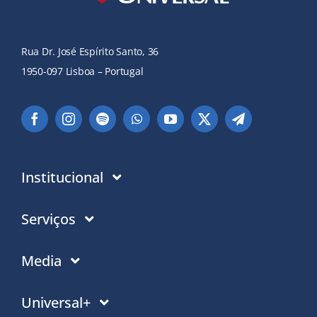
Rua Dr. José Espírito Santo, 36
1950-097 Lisboa – Portugal
Institucional
Instituição
Serviços
Em que acreditamos
Contactos
Media
Política de Privacidade
Moradas PT
Notícias
Universal+
Politica de Cookies