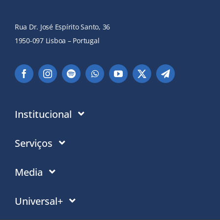
Rua Dr. José Espírito Santo, 36
1950-097 Lisboa – Portugal
Institucional
Instituição
Serviços
Em que acreditamos
Contactos
Media
Política de Privacidade
Moradas PT
Notícias
Universal+
Politica de Cookies
Moradas Mundo
Eventos