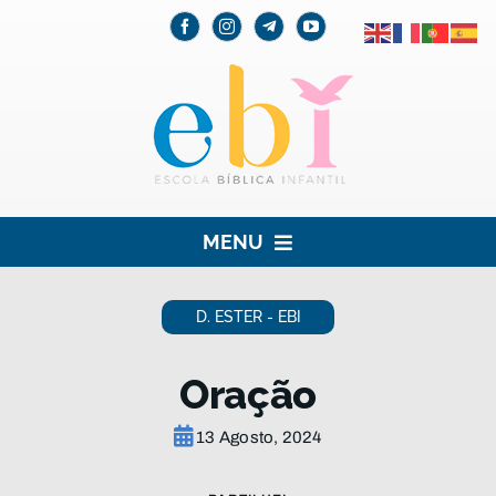
Skip
to
content
MENU
HOME
D. ESTER - EBI
EBI
Oração
PARA AS CRIANÇAS
13 Agosto, 2024
PARA OS PAIS